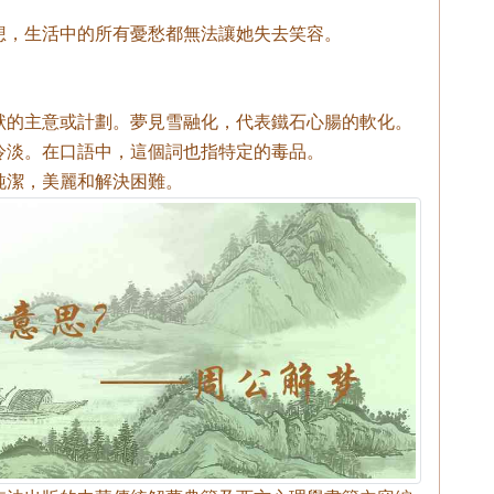
想，生活中的所有憂愁都無法讓她失去笑容。
狀的主意或計劃。夢見雪融化，代表鐵石心腸的軟化。
冷淡。在口語中，這個詞也指特定的毒品。
純潔，美麗和解決困難。