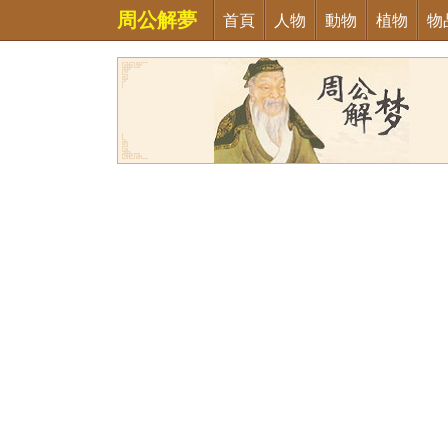
周公解夢
首頁
人物
動物
植物
物