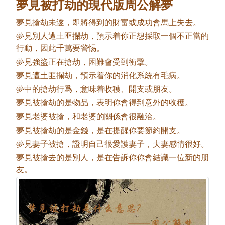
夢見被打劫的現代版周公解夢
夢見搶劫未遂，即將得到的財富或成功會馬上失去。
夢見別人遭土匪攔劫，預示着你正想採取一個不正當的
行動，因此千萬要警惕。
夢見強盜正在搶劫，困難會受到衝擊。
夢見遭土匪攔劫，預示着你的消化系統有毛病。
夢中的搶劫行爲，意味着收穫、開支或朋友。
夢見被搶劫的是物品，表明你會得到意外的收穫。
夢見老婆被搶，和老婆的關係會很融洽。
夢見被搶劫的是金錢，是在提醒你要節約開支。
夢見妻子被搶，證明自己很愛護妻子，夫妻感情很好。
夢見被搶去的是別人，是在告訴你你會結識一位新的朋
友。