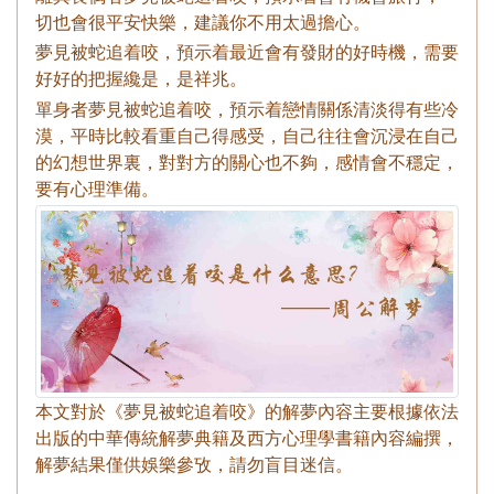
切也會很平安快樂，建議你不用太過擔心。
夢見被蛇追着咬，預示着最近會有發財的好時機，需要
好好的把握纔是，是祥兆。
單身者夢見被蛇追着咬，預示着戀情關係清淡得有些冷
漠，平時比較看重自己得感受，自己往往會沉浸在自己
的幻想世界裏，對對方的關心也不夠，感情會不穩定，
要有心理準備。
本文對於《夢見被蛇追着咬》的解夢內容主要根據依法
出版的中華傳統解夢典籍及西方心理學書籍內容編撰，
解夢結果僅供娛樂參攷，請勿盲目迷信。