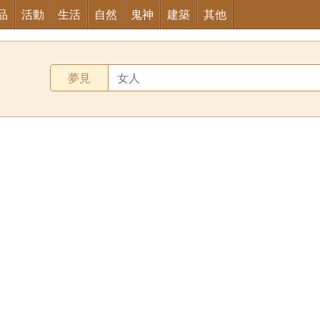
品
活動
生活
自然
鬼神
建築
其他
夢見