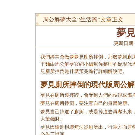
周公解夢大全
::
生活篇
::文章正文
夢
更新日期
我們經常會做夢夢見廁所摔倒，那麼夢到廁所
下麵由
周公解夢官網
小編幫你整理的從現代
見廁所摔倒是什麼預兆進行詳細解說吧。
夢見廁所摔倒的現代版周公解
夢見在廁所裏摔跤，會受到人們的歧視或侮
夢見在廁所摔倒，要注意自己的身體健康。
夢見自己掉進了廁所，或是掉進去再爬出來
大筆錢財。
夢見因鑰匙損壞無法從廁所出，行爲方面運
必先三思啊。