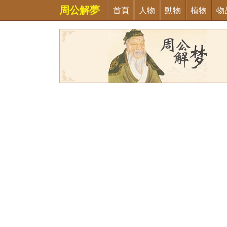
周公解夢
首頁
人物
動物
植物
物