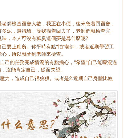
是老師檢查宿舍人數，我正在小便，後來急着回宿舍，
好多泥，還特騷。等我瘸着回去了，老師們就檢查完
臭味，本人可沒有狐臭這個夢是爲什麼呢?
己要上廁所。你平時有點"怕"老師，或者近期學習工
擔心，所以就夢到老師來檢查。
對自己的任務完成情況的有點擔心，"希望"自己能矇混過
績，沒能肯定自己，從而失望。
或壓力，造成自己很狼狽。或者是2.近期自己身體比較