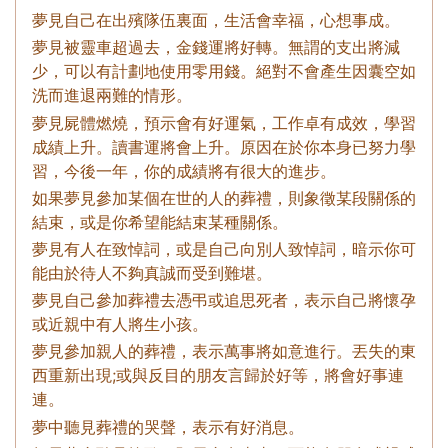
夢見自己在出殯隊伍裏面，生活會幸福，心想事成。
夢見被靈車超過去，金錢運將好轉。無謂的支出將減
少，可以有計劃地使用零用錢。絕對不會產生因囊空如
洗而進退兩難的情形。
夢見屍體燃燒，預示會有好運氣，工作卓有成效，學習
成績上升。讀書運將會上升。原因在於你本身已努力學
習，今後一年，你的成績將有很大的進步。
如果夢見參加某個在世的人的葬禮，則象徵某段關係的
結束，或是你希望能結束某種關係。
夢見有人在致悼詞，或是自己向別人致悼詞，暗示你可
能由於待人不夠真誠而受到難堪。
夢見自己參加葬禮去憑弔或追思死者，表示自己將懷孕
或近親中有人將生小孩。
夢見參加親人的葬禮，表示萬事將如意進行。丟失的東
西重新出現;或與反目的朋友言歸於好等，將會好事連
連。
夢中聽見葬禮的哭聲，表示有好消息。