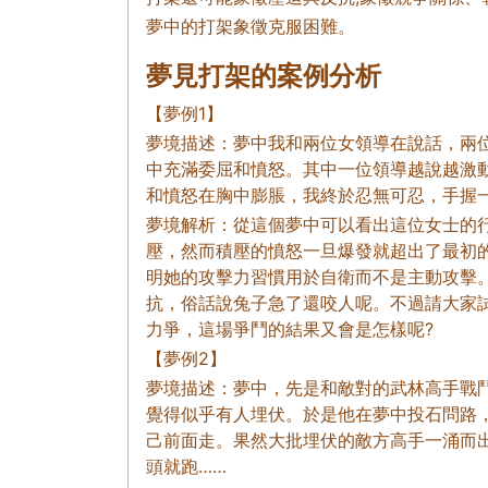
夢中的打架象徵克服困難。
夢見打架的案例分析
【夢例1】
夢境描述：夢中我和兩位女領導在說話，兩
中充滿委屈和憤怒。其中一位領導越說越激
和憤怒在胸中膨脹，我終於忍無可忍，手握
夢境解析：從這個夢中可以看出這位女士的
壓，然而積壓的憤怒一旦爆發就超出了最初
明她的攻擊力習慣用於自衛而不是主動攻擊
抗，俗話說兔子急了還咬人呢。不過請大家
力爭，這場爭鬥的結果又會是怎樣呢?
【夢例2】
夢境描述：夢中，先是和敵對的武林高手戰
覺得似乎有人埋伏。於是他在夢中投石問路
己前面走。果然大批埋伏的敵方高手一涌而
頭就跑……