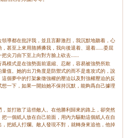
位領導都在批評我，並且言辭激烈，我沉默地聽着，心
動，甚至上來用胳膊搡我，我向後退着、退着……委屈
一把尖刀由下至上向對方臉上砍去……
行爲模式是在強勢面前退縮、忍耐，容易被強勢所欺
的量值。她的出刀角度是防禦式的而不是進攻式的，說
。這個夢中的打架象徵強權的壓迫以及對強權壓迫的反
試想一下，如果一開始她不保持沉默，能夠爲自己據理
鬥，並打敗了這些敵人。在他勝利歸來的路上，卻突然
，把一個紙人放在自己前面，用內力驅動這個紙人在自
出，把紙人打爛。敵人發現不對，就轉身來追他，他掉