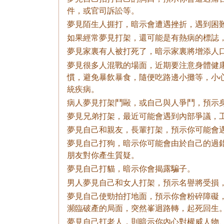
件，或官司訴訟等。
夢見陌生人捱打，暗示會遭遇挫折，遇到困
如果經常夢見打架，還可能是有熱病的標誌
夢見家裏有人被打死了，暗示家裏將增添人
夢見很多人混戰的場面，近期要注意身體健
慣，避免暴飲暴食，隨便吃路邊小攤等，小
統疾病。
病人夢見打架鬥毆，或自己與人爭鬥，預示
夢見兄弟打架，最近可能會遇到內部爭議，
夢見自己和親友，長輩打架，預示你可能會
夢見自己打狗，暗示你可能會由於自己的過
朋友對你產生質疑。
夢見自己打貓，暗示你會揭露騙子。
男人夢見自己和女人打架，預示名譽將受損
夢見自己使勁拍打地面，預示你會粉碎障礙
瀕臨破產的局面，突然峯迴路轉，起死回生
夢見自己打老人，則暗示你內心對權威人物