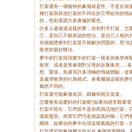
打架還有一個愉快的象徵就是性，不是在很多
種打架與其他打架的不同在於它帶給你的情
的，色彩基調大多會偏於暖色。
許多人還做過這樣的夢，你和對手打架，怎
己，是自己不願承認的想法、是自己人格的
你就能體會到打架是不能解決問題的，而"化
衝突的最好辦法。
夢中的打架與現實中的打架一樣多與衝突有
衝突、或者是青春期對父母的反叛衝突……
怒、緊張、焦慮等許多消極的情緒體驗，從
及處理衝突的行爲模式。多看幾個這樣的夢
截然不同的。
打架還可能象徵友誼、鍛鍊和相互促進。
怎麼會有這麼好的打架呢?如果你經常觀看
打架不陌生，它們並不是你死我活地打架，
場面發笑。然而它們可是很認真的呦，它們
關係，如果你的夢中出現這樣氣氛的打架，
打架還可能象徵壓迫與反抗,象徵競爭關係、