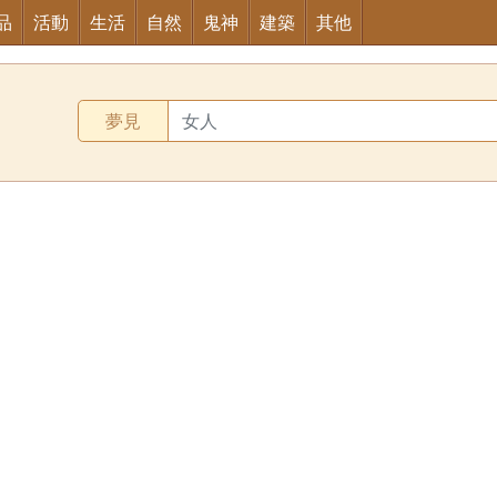
品
活動
生活
自然
鬼神
建築
其他
夢見