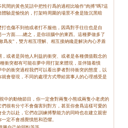
民間的黃色笑話中把性行爲的過程比喻作"肉搏"嗎?這
緒體驗是愉悅的，打架時周圍的場景不會是陰沉黑暗
麼打也傷不到他或者打不服他，因爲對手往往也是自
另一方面……總之，是你頭腦中的東西。這種夢做多了
敵爲友"，雙方相互理解、相互接納纔是解決內心矛盾
關，或者是與他人利益的衝突、或者是各種價值觀念的
各種衝突都有可能在夢中用打架來體現，並伴隨着憤
夢中的衝突過程我們可以看出夢者對待衝突的態度，以
你就會發現，不同的處理方式帶給當事人的心理感受是
電視中的動物節目，你一定會對兩隻小熊或兩隻小老虎的
它們很有分寸不會傷害到對方，甚至你會爲這樣可愛的
會全力以赴，它們在訓練搏擊能力的同時也在建立親密
你一定不會感覺憤怒和恐懼。
戰勝自己的弱點等等。