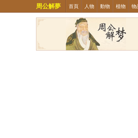
周公解夢
首頁
人物
動物
植物
物