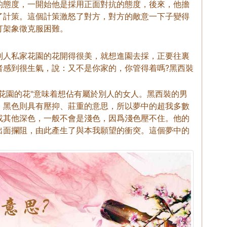
的態度，一開始他是採用正面對抗的態度，後來，他擔
了計策。這個計策激怒了對方，對方的敵意一下子變得
打架象徵克服困難。
別人私家花園的花開得很美，就想進園去採，正要往裏
者感到很生氣，說：又不是你家的，你管得着嗎?黑西裝
花園的花"意味着想佔有屬於別人的女人。黑西裝的男
，黑色則具有壓抑、莊重的意思，所以夢中的超我多數
或其他深色，一般不會是淺色，因爲淺色壓不住。他的
出面攔阻，由此產生了與本我願望的衝突。這個夢中的