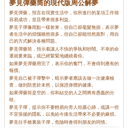
夢見彈藥筒的現代版周公解夢
夢見彈藥，預言在現實生活中，你所進行的某項工作很
容易成功，並且帶來很多利益。
夢見子彈像雨點一樣射來，但自己卻毫髮無損，表示夢
者生活中的煩惱雖然很多，但自己卻能坦然面對，用自
己的方式解決各種問題。
夢見彈藥筒，預示着讓人不快的爭執和吵鬧。不幸的命
運就要來臨，或已經緊緊地纏繞着你。
如果夢見彈藥用完了，表示你的奮鬥，不會得到應有的
報償。
夢見自己被子彈擊中，暗示夢者應該去做一次健康檢
查，做到防患於未然，以保證身體的健康。
如果彈藥筒是空的，你和結交的人之間將有愚蠢的分
歧。
夢見子彈，提示你不要輕易向旁人坦露心跡，或講一些
不宜張揚的隱私，以免給今後生活帶來不必要的麻煩。
夢見往手槍裏裝子彈，危險時會得到朋友的同情。