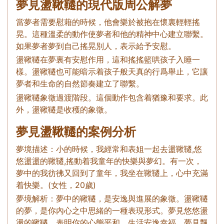
夢見盪鞦韆的現代版周公解夢
當夢者需要慰藉的時候，他會樂於被抱在懷裏輕輕搖
晃。這種溫柔的動作使夢者和他的精神中心建立聯繫。
如果夢者夢到自己搖晃別人，表示給予安慰。
盪鞦韆在夢裏有安慰作用，這和搖搖籃哄孩子入睡一
樣。盪鞦韆也可能暗示着孩子般天真的行爲舉止，它讓
夢者和生命的自然節奏建立了聯繫。
盪鞦韆象徵過渡階段。這個動作包含着猶豫和要求。此
外，盪鞦韆是收穫的象徵。
夢見盪鞦韆的案例分析
夢境描述：小的時候，我經常和表姐一起去盪鞦韆,悠
悠盪盪的鞦韆,搖動着我童年的快樂與夢幻。有一次，
夢中的我彷彿又回到了童年，我坐在鞦韆上，心中充滿
着快樂。(女性，20歲)
夢境解析：夢中的鞦韆，是安逸與進展的象徵。盪鞦韆
的夢，是你內心之中思緒的一種表現形式。夢見悠悠盪
盪的鞦韆，表明你的心態平和，生活安逸幸福。夢見飄