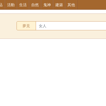
品
活動
生活
自然
鬼神
建築
其他
夢見