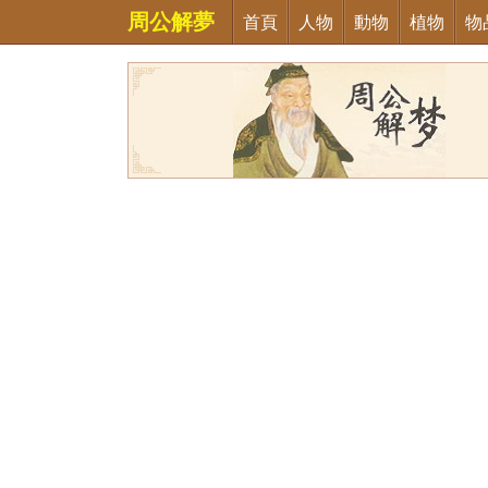
周公解夢
首頁
人物
動物
植物
物