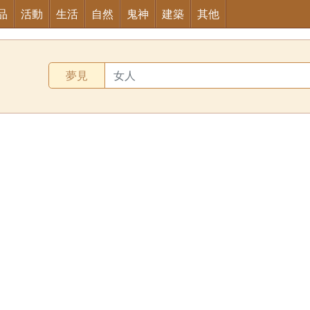
品
活動
生活
自然
鬼神
建築
其他
夢見