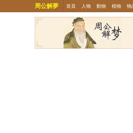
周公解夢
首頁
人物
動物
植物
物