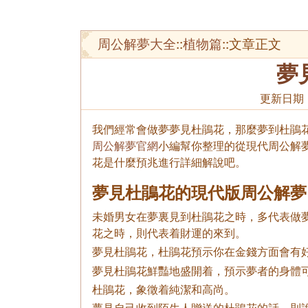
周公解夢大全
::
植物篇
::文章正文
夢
更新日期
我們經常會做夢夢見杜鵑花，那麼夢到杜鵑花
周公解夢官網
小編幫你整理的從現代周公解
花是什麼預兆進行詳細解說吧。
夢見杜鵑花的現代版周公解夢
未婚男女在夢裏見到杜鵑花之時，多代表做
花之時，則代表着財運的來到。
夢見杜鵑花，杜鵑花預示你在金錢方面會有
夢見杜鵑花鮮豔地盛開着，預示夢者的身體
杜鵑花，象徵着純潔和高尚。
夢見自己收到陌生人贈送的杜鵑花的話，則