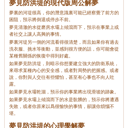
夢見防洪堤的現代版周公解夢
夢裏的河堤很高，你的潛意識裏可能已經察覺了前方的
困阻，預示將倒退或停步不前。
夢見清澈的水從磨房水壩上傾瀉而下，預示在事業上或
者社交上讓人高興的事情。
夢裏河堤另一側的河流看得很清楚，而且如果你有過去
洗衣服、挑水等衝動，並感到很方便的話，你可能會從
某種舊關係的恢復中得到好處。
如果夢見防洪堤，則暗示你想要建立強大的防衛系統，
來尋求某種內心的安全感，或者對局勢的把握感。或者
說，你對與人交往有些懼怕，甚至有心事也不向人吐
露。
如果夢見水壩乾涸，預示你的事業將出現滑坡的跡象。
如果夢見水壩上傾瀉而下的水是骯髒的，預示你將遭遇
失敗，或者你原來以爲很愉快的事情，卻讓你煩惱不
堪。
夢見防洪堤的心理學解夢