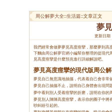
周公解夢大全
::
生活篇
::文章正文
夢
更新日期
我們經常會做夢夢見高度痙攣，那麼夢到高度
下麵由
周公解夢官網
小編幫你整理的從現代
見高度痙攣是什麼預兆進行詳細解說吧。
夢見高度痙攣的現代版周公解
夢見自己無意識地抽搐，代表着自己會非常
夢見自己抽搐不止，說明自己身體會出現問
夢中看到別人受着痙攣的折磨，說明在你的
夢見別人陣陣高度痙攣，表示你的圈子中將
吵糾紛引起的。
夢到身體某個部位有痙攣的現象，暗示你會