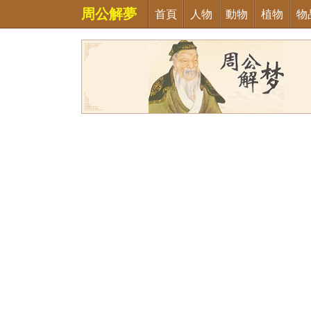
周公解夢
首頁
人物
動物
植物
物