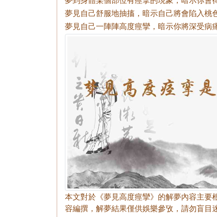
夢見自己舒服地抽搐，暗示自己將會陷入桃
夢見自己一陣陣高度痙攣，暗示你將深受病
本文對於《夢見高度痙攣》的解夢內容主要
容編撰，解夢結果僅供娛樂參攷，請勿盲目