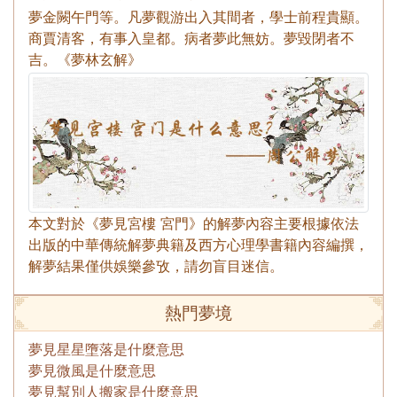
夢金闕午門等。凡夢觀游出入其間者，學士前程貴顯。
商賈清客，有事入皇都。病者夢此無妨。夢毀閉者不
吉。《夢林玄解》
本文對於《夢見宮樓 宮門》的解夢內容主要根據依法
出版的中華傳統解夢典籍及西方心理學書籍內容編撰，
解夢結果僅供娛樂參攷，請勿盲目迷信。
熱門夢境
夢見星星墮落是什麼意思
夢見微風是什麼意思
夢見幫別人搬家是什麼意思