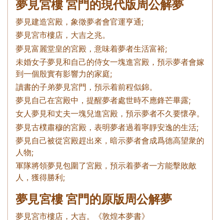
夢見宮樓 宮門的現代版周公解夢
夢見建造宮殿，象徵夢者會官運亨通;
夢見宮市樓店，大吉之兆。
夢見富麗堂皇的宮殿，意味着夢者生活富裕;
未婚女子夢見和自己的侍女一塊進宮殿，預示夢者會嫁
到一個殷實有影響力的家庭;
讀書的子弟夢見宮門，預示着前程似錦。
夢見自己在宮殿中，提醒夢者處世時不應鋒芒畢露;
女人夢見和丈夫一塊兒進宮殿，預示夢者不久要懷孕。
夢見古樸肅穆的宮殿，表明夢者過着寧靜安逸的生活;
夢見自己被從宮殿趕出來，暗示夢者會成爲德高望衆的
人物;
軍隊將領夢見包圍了宮殿，預示着夢者一方能擊敗敵
人，獲得勝利;
夢見宮樓 宮門的原版周公解夢
夢見宮市樓店，大吉。《敦煌本夢書》