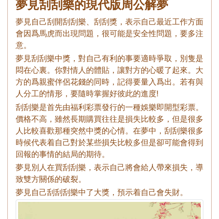
夢見刮刮樂的現代版周公解夢
夢見自己刮開刮刮樂、刮刮獎，表示自己最近工作方面
會因爲馬虎而出現問題，很可能是安全性問題，要多注
意。
夢見刮刮樂中獎，對自己有利的事要適時爭取，別隻是
悶在心裏。你對情人的體貼，讓對方的心暖了起來。大
方的爲親蜜伴侶花錢的同時，記得要量入爲出。若有與
人分工的情形，要隨時掌握好彼此的進度!
刮刮樂是首先由福利彩票發行的一種娛樂即開型彩票。
價格不高，雖然長期購買往往是損失比較多，但是很多
人比較喜歡那種突然中獎的心情。在夢中，刮刮樂很多
時候代表着自己對於某些損失比較多但是卻可能會得到
回報的事情的結局的期待。
夢見別人在買刮刮樂，表示自己將會給人帶來損失，導
致雙方關係的破裂。
夢見自己刮刮刮樂中了大獎，預示着自己會失財。