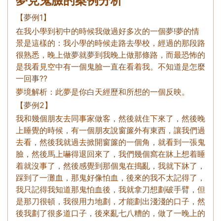
夢見鬼臉的案例分析
【夢例1】
在我小學到初中的時候我做過好多次的一個夢!夢的情
景是這樣的：我小學的時候走路去學校，經過的那段路
很熟悉，晚上做夢就夢到我晚上做那條路，而最恐怖的
是我看見空中有一個鬼臉一直在看着我。不知道是怎麼
一回事??
夢境解析：此夢是你白天經歷和所想的一個反映。
【夢例2】
我和幾個朋友去同事家做客，然後就住下來了，然後晚
上睡覺的時候，有一個朋友說窗簾外有東西，讓我們過
去看，然後我就過去掀開窗簾的一個角，就看到一張鬼
臉，然後馬上嚇得退回來了，我們幾個窩在牀上想着睡
着就沒事了，然後感覺到那個鬼在搗亂，我就下牀了，
踩到了一灘血，那鬼好像怕血，後來的我不太記得了，
我只記得我知道那鬼怕血後，我就拿刀想劃破手臂，但
是那刀很頓，我很用力地劃，才能劃出淺淺的口子，然
後我劃了很多道口子，後來亂七八糟的，做了一晚上的