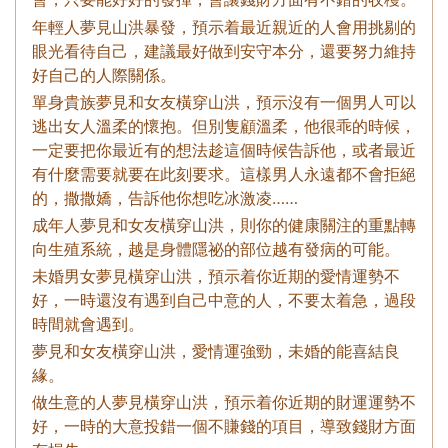
年輕人夢見山洪暴發，預示着最近親近的人會用挑剔的
眼光看待自己，建議最好做到安守本分，還要努力維持
好自己的人際關係。
單身貴族夢見和女友橫穿山洪，預示沒有一個男人可以
逃出女人溫柔的懷抱。但別隻顧溫柔，他很乖的時候，
一定要把你最近有的想法趁這個時候告訴他，或者最近
有什麼需要就要在此刻要求。這樣男人永遠都不會拒絕
的，撒撒嬌，告訴他你想吃冰激凌……
成年人夢見和女友橫穿山洪，則你的健康關注的重點轉
向生殖系統，越是身體隱祕的部位越有發病的可能。
未婚男女夢見橫穿山洪，預示着你近期的愛情運勢不
好，一時還沒有遇到自己中意的人，不要太着急，過段
時間就會遇到。
夢見和女友橫穿山洪，愛情運強勁，未婚的能喜結良
緣。
做生意的人夢見橫穿山洪，預示着你近期的財運運勢不
好，一時的大意投錯一個不賺錢的項目，導致錢財方面