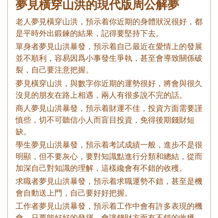
夢見橫穿山洪的現代版周公解夢
老人夢見橫穿山洪，預示着你近期的身體狀況很好，都
是平時外出鍛鍊的結果，記得要堅持下去。
單身者夢見山洪暴發，預示着自己最近在愛情上的發展
並不順利，容易因爲小事發生爭執，甚至會導致關係破
裂，自己要注意把握。
夢見橫穿山洪，與數字你近期的運勢很好，將會與很久
沒見的朋友在路上相遇，兩人有很多說不完的話。
商人夢見山洪暴發，預示着財運不佳，投資方面需要謹
慎些，切不可聽信小人而盲目投資，免得後期錢財短
缺。
學生夢見山洪暴發，預示着考試成績一般，進步不是很
明顯，但不要灰心，要對知識點進行分類和總結，從而
加深自己對知識的理解，這樣纔會有不錯的收穫。
求職者夢見山洪暴發，預示着求職運勢不錯，甚至是機
會自動送上門，自己要好好把握。
工作者夢見山洪暴發，預示着工作中會有許多表現的機
會，只要能好好的發揮，會讓錢財方面有不錯的收穫。