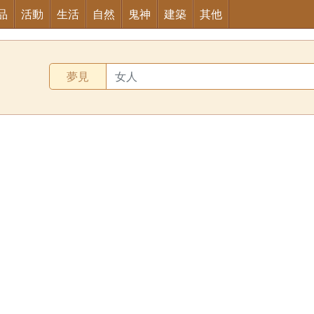
品
活動
生活
自然
鬼神
建築
其他
夢見