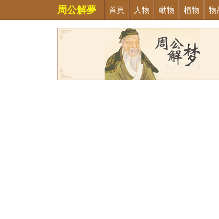
周公解夢
首頁
人物
動物
植物
物