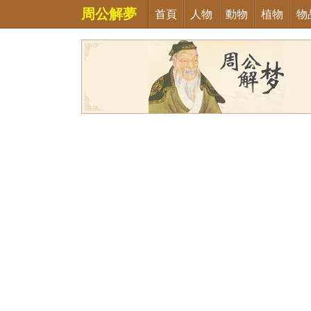
周公解夢
首頁
人物
動物
植物
物