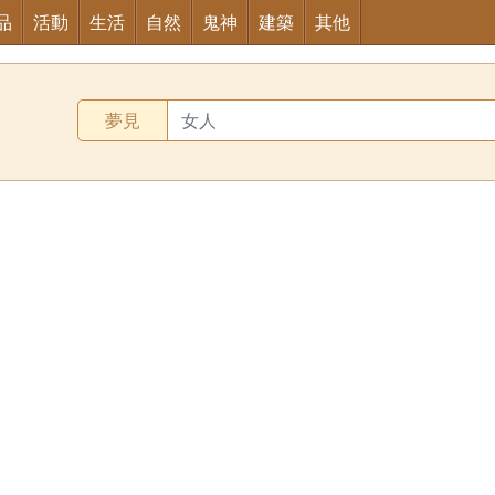
品
活動
生活
自然
鬼神
建築
其他
夢見