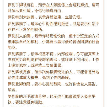
夢見手腳被綁住，預示在人際關係上會遇到麻煩。還可
能預示要生病，令你行動爲自由。
夢見特別大的腳，表示身體健康，生活安穩。
夢見腳髒了，暗示心中對性感到厭惡，或是表示生活中
存在不正常的性關係。
夢見別人的腳，暗示你將用愉悅的，但十分堅定的方式
來維護自己的權利，併爲自己贏得優於普通階層的社會
地位。
夢見腳腫了，預示根基不穩，內部虛弱，你可能實際上
沒有實力應對現在複雜的現狀，或經濟上的困境，工作
上疲於應對，或經濟上負債累累。
夢見腳被燙傷，預示跟你接觸較近的人，可能會意外地
給你造成重大損失，傷到了你的基礎。
夢見雙腳殘廢，要小心提防醜聞，也許你會被人誣告、
陷害。
夢見腳的汗毛很濃且密，預示你可能會跟愛人發生爭
執，要注意避免衝動。