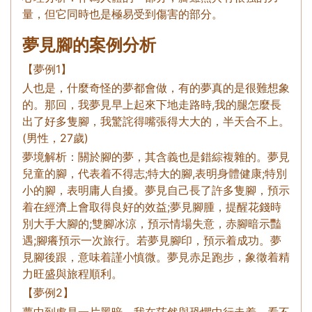
量，但它同時也是極易受到傷害的部分。
夢見腳的案例分析
【夢例1】
人也是，什麼奇怪的夢都會做，有的夢真的是很難想象
的。那回，我夢見早上起來下地走路時,我的腿怎麼長
出了好多隻腳，我驚詫得嘴張得大大的，半天合不上。
(男性，27歲)
夢境解析：關於腳的夢，其含義也是錯綜複雜的。夢見
兒童的腳，代表着不得志;特大的腳,表明身體健康;特別
小的腳，表明庸人自擾。夢見自己長了許多隻腳，預示
着在經濟上會取得良好的效益;夢見腳腫，提醒花錢時
別大手大腳的;雙腳冰涼，預示情場失意，赤腳暗示豔
遇;腳癢預示一次旅行。若夢見腳印，預示着成功。夢
見腳後跟，意味着謹小慎微。夢見赤足跑步，象徵着精
力旺盛與旅程順利。
【夢例2】
夢中到處是一片黑暗，我在茫然與恐懼中行走着，看不