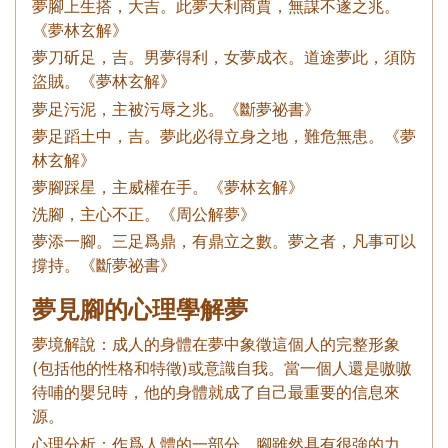
夢腳上生搭，大吉。此夢大利商賈，無謀不遂之兆。
《夢林玄解》
夢刀斫足，吉。男夢得利，女夢成衣。道途夢此，須防
盜賊。《夢林玄解》
夢足污泥，主被污辱之兆。《斷夢祕書》
夢足蹈土中，吉。夢此必得立身之地，難危無患。《夢
林玄解》
夢腳踩星，主威權在手。《夢林玄解》
洗腳，主心不正。《周公解夢》
夢添一腳。三足爲鼎，有鼎立之數。夢之者，凡事可以
撐持。《斷夢祕書》
夢見腳的心理學解夢
夢境解說：成人的身體在夢中象徵這個人的完整形象
(包括他的性格和特徵)或意識自我。當一個人還是嗷嗷
待哺的嬰兒時，他的身體就成了自己最重要的信息來
源。
心理分析：作爲人體的一部分，腳雖然具有很強的力