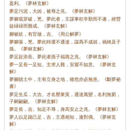
盈利。《夢林玄解》
夢足污泥，大凶，被辱之兆。《夢林玄解》
夢腳底穿破，兇。夢此者，主謀事枉辛勤而不遂，經營
徒碌碌而難成。《夢林玄解》
腳被砍，有官做，吉。《周公解夢》
夢腳落，兇。夢此時運不通達，謀爲不成就，禍殃及子
孫。《夢林玄解》
夢足趾添長。夢此者孫子福壽之兆。《夢林玄解》
夢一足長一足短。主求人難，安寢不如意。《夢林玄
解》
夢腳踏土中，主有立身之地，雖危亦必無患。《斷夢祕
書》
夢足生瓜，大吉。才名壓衆英，通達萬變，名利無窮，
子嗣翩翩。《夢林玄解》
夢足長，吉。知足不辱，身高安止之兆。《夢林玄解》
夢人以足踢己足，吉，主遇相知，逢對偶。《夢林玄
解》