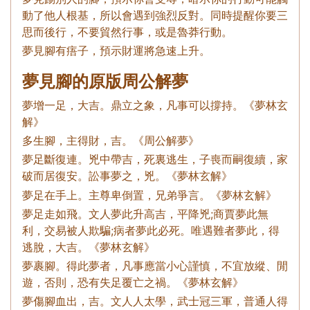
動了他人根基，所以會遇到強烈反對。同時提醒你要三
思而後行，不要貿然行事，或是魯莽行動。
夢見腳有痦子，預示財運將急速上升。
夢見腳的原版周公解夢
夢增一足，大吉。鼎立之象，凡事可以撐持。《夢林玄
解》
多生腳，主得財，吉。《周公解夢》
夢足斷復連。兇中帶吉，死裏逃生，子喪而嗣復續，家
破而居復安。訟事夢之，兇。《夢林玄解》
夢足在手上。主尊卑倒置，兄弟爭言。《夢林玄解》
夢足走如飛。文人夢此升高吉，平降兇;商賈夢此無
利，交易被人欺騙;病者夢此必死。唯遇難者夢此，得
逃脫，大吉。《夢林玄解》
夢裹腳。得此夢者，凡事應當小心謹慎，不宜放縱、閒
遊，否則，恐有失足覆亡之禍。《夢林玄解》
夢傷腳血出，吉。文人人太學，武士冠三軍，普通人得