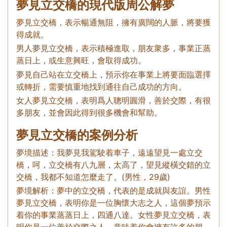
夢見立交橋的現代版周公解夢
夢見立交橋，表示暢通無阻，擁有廣闊的人脈，將要獲
得成就。
男人夢見立交橋，表示積極進取，朋友衆多，事業正蒸
蒸日上，或生意興旺，會取得成功。
夢見自己站在立交橋上，預示你在事業上將要面臨選擇
或轉折，需要慎重地找到通往自己成功的方向。
女人夢見立交橋，表明爲人聰明圓滑，善於交際，有很
多朋友，並會因此得到很多機會和幫助。
夢見立交橋的案例分析
夢境描述：我夢見我駕駛着車子，遠遠望見一處立交
橋，呵，立交橋有八九層，太高了，望見縱橫交錯的立
交橋，我都不知道怎麼走了。(男性，29歲)
夢境解析：夢中的立交橋，代表的是成就與友誼。男性
夢見立交橋，表明你是一位胸懷大志之人，這個夢預示
着你的事業蒸蒸日上，四通八達。女性夢見立交橋，表