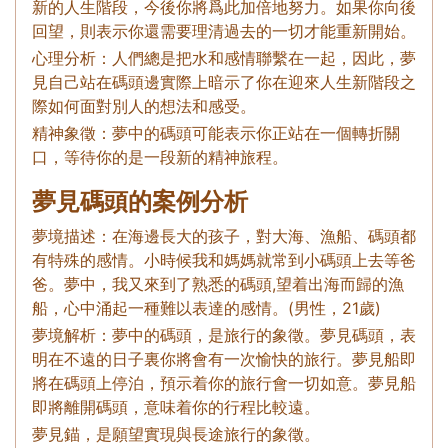
新的人生階段，今後你將爲此加倍地努力。如果你向後
回望，則表示你還需要理清過去的一切才能重新開始。
心理分析：人們總是把水和感情聯繫在一起，因此，夢
見自己站在碼頭邊實際上暗示了你在迎來人生新階段之
際如何面對別人的想法和感受。
精神象徵：夢中的碼頭可能表示你正站在一個轉折關
口，等待你的是一段新的精神旅程。
夢見碼頭的案例分析
夢境描述：在海邊長大的孩子，對大海、漁船、碼頭都
有特殊的感情。小時候我和媽媽就常到小碼頭上去等爸
爸。夢中，我又來到了熟悉的碼頭,望着出海而歸的漁
船，心中涌起一種難以表達的感情。(男性，21歲)
夢境解析：夢中的碼頭，是旅行的象徵。夢見碼頭，表
明在不遠的日子裏你將會有一次愉快的旅行。夢見船即
將在碼頭上停泊，預示着你的旅行會一切如意。夢見船
即將離開碼頭，意味着你的行程比較遠。
夢見錨，是願望實現與長途旅行的象徵。