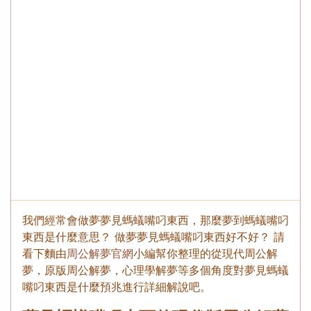
我們經常會做夢夢見螞蟻嘴叼東西，那麼夢到螞蟻嘴叼
東西是什麼意思？ 做夢夢見螞蟻嘴叼東西好不好？ 請
看下麵由
周公解夢官網
小編幫你整理的從現代周公解
夢，原版周公解夢，心理學解夢等多個角度對夢見螞蟻
嘴叼東西是什麼預兆進行詳細解說吧。