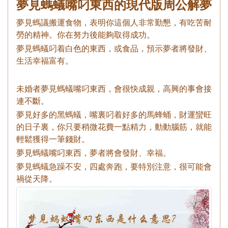
夢見螞蟻嘴叼東西的現代版周公解夢
夢見螞議搬運食物，表明你這個人非常勤懇，有吃苦耐
勞的精神。你在努力後能夠取得成功。
夢見螞蟻叼着白色的東西，或食品，預示夢者將發財、
生活幸福富有。
未婚者夢見螞蟻嘴叼東西，會很快成親，高興的事會接
連不斷。
夢見好多的黑螞蟻，嘴裏叼着好多的馬蜂蛹，財運蠻旺
的日子裏，你只要稍微花費一點精力，動動腦筋，就能
輕鬆獲得一筆錢財。
夢見螞蟻嘴叼東西，夢者將會發財、幸福。
夢見螞蟻急躁不安，四處奔跑，要特別注意，很可能會
禍從天降。