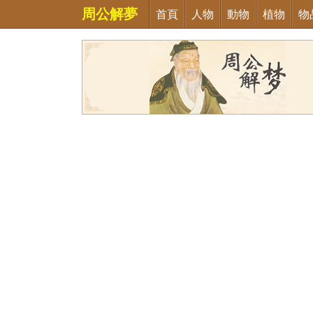
周公解夢
首頁
人物
動物
植物
物