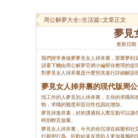
周公解夢大全
::
生活篇
::文章正文
夢見
更新日期
我們經常會做夢夢見女人掉井裏，那麼夢到
請看下麵由
周公解夢官網
小編幫你整理的從
對夢見女人掉井裏是什麼預兆進行詳細解說
夢見女人掉井裏的現代版周公
找工作的人夢見別人掉井裏，主你的求職和
勁，求職的難度和盲目性也因此增加。
夢見掉進井裏，好的溝通與人際互動可以讓
時別輕言放棄。
夢見女人掉井裏，今天的你沉浸在娛樂和社
行親密行爲。狂歡結束反而陷入更加孤獨的