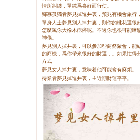
情所糾纏，單純爲喜好而行使。
鰥寡孤獨者夢見掉進井裏，預兆有機會旅行
單身人士夢見別人掉井裏，則你的桃花運很
怎麼罵你大榆木疙瘩呢。不過你也很可能暗
神傷。
夢見別人掉井裏，可以參加些商務聚會，能
的商機，爲你帶來很好的財運，。如果忙得
方式
夢見女人掉井裏，意味着他可能會有麻煩。
待業者夢見掉進井裏，主近期財運平平。