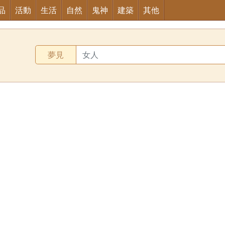
品
活動
生活
自然
鬼神
建築
其他
夢見