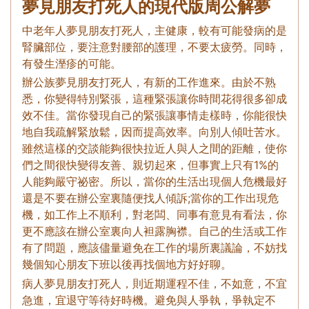
夢見朋友打死人的現代版周公解夢
中老年人夢見朋友打死人，主健康，較有可能發病的是
腎臟部位，要注意對腰部的護理，不要太疲勞。同時，
有發生溼疹的可能。
辦公族夢見朋友打死人，有新的工作進來。由於不熟
悉，你變得特別緊張，這種緊張讓你時間花得很多卻成
效不佳。當你發現自己的緊張讓事情走樣時，你能很快
地自我疏解緊放鬆，因而提高效率。向別人傾吐苦水。
雖然這樣的交談能夠很快拉近人與人之間的距離，使你
們之間很快變得友善、親切起來，但事實上只有1%的
人能夠嚴守祕密。所以，當你的生活出現個人危機最好
還是不要在辦公室裏隨便找人傾訴;當你的工作出現危
機，如工作上不順利，對老闆、同事有意見有看法，你
更不應該在辦公室裏向人袒露胸襟。自己的生活或工作
有了問題，應該儘量避免在工作的場所裏議論，不妨找
幾個知心朋友下班以後再找個地方好好聊。
病人夢見朋友打死人，則近期運程不佳，不如意，不宜
急進，宜退守等待好時機。避免與人爭執，爭執定不