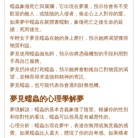
蠕蟲象徵死亡與腐爛，它出現在夢裏，預示你會有不受
歡迎的敵人，或陰險的入侵者，偷走心上人對你的愛。
如果夢中蠕蟲在屍體裏蠕動，象徵死亡之後生命的延
續，死而後生。
年輕女子夢見蠕蟲在她的身上爬行，預示她將渴望獲得
物質利益。
夢見使用蠕蟲做魚餌，預示你將憑藉機智的手段利用對
手爲自己服務。
夢見扔掉或打死蠕蟲，預示她將會動搖自己對物質的渴
望，並轉而尋求道德和精神的寄託。
夢見蠕蟲，也可能代表你會遇到財務危機。
夢見蠕蟲的心理學解夢
夢境解說：蠕蟲的基本含義象徵了陰莖。根據你的性別
和你對性的看法，蠕蟲可以視爲是有威脅性的。
心理分析：蠕蟲出現在夢中，表達你無用或無意義的感
覺。如果蠕蟲比人還大，體現了你的自卑感。如果構者