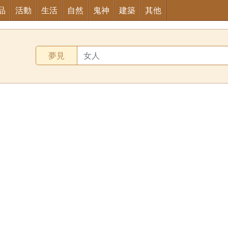
品
活動
生活
自然
鬼神
建築
其他
夢見