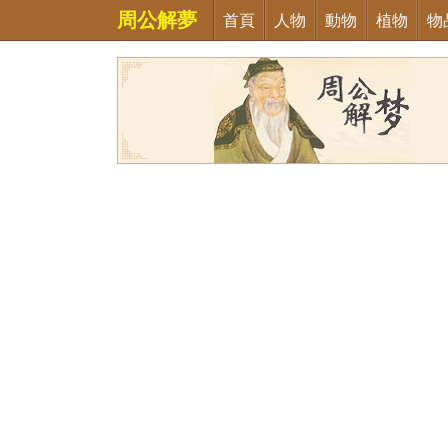
周公解夢
首頁
人物
動物
植物
物