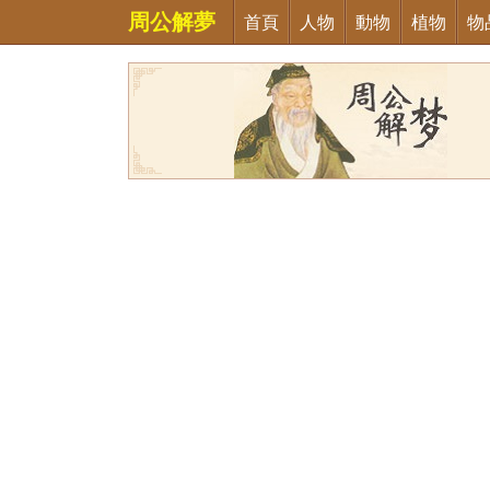
周公解夢
首頁
人物
動物
植物
物