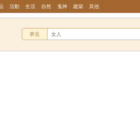
品
活動
生活
自然
鬼神
建築
其他
夢見