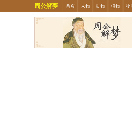
周公解夢
首頁
人物
動物
植物
物