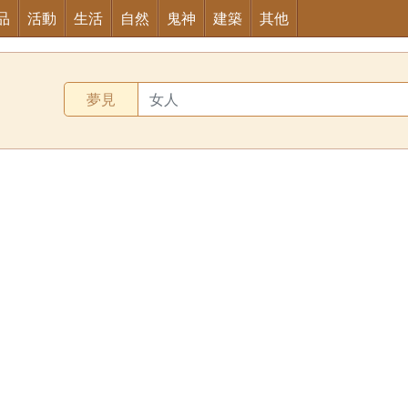
品
活動
生活
自然
鬼神
建築
其他
夢見