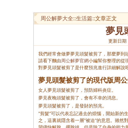
周公解夢大全
::
生活篇
::文章正文
夢見
更新日期
我們經常會做夢夢見頭髮被剪了，那麼夢到
請看下麵由
周公解夢官網
小編幫你整理的從
對夢見頭髮被剪了是什麼預兆進行詳細解說
夢見頭髮被剪了的現代版周公
女人夢見頭髮被剪了，預防婦科炎症。
夢見夜晚頭髮被剪了，會有不幸的消息。
夢見頭髮被剪了，是發財的預兆。
"剪髮"可以代表忘記過去的煩惱，開始新的
之，這裏就隱含着一層"被迫"的意思。雖然
望儘快解脫，擺脫掉。但是除了自身的能力