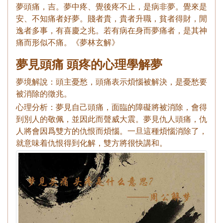
夢頭痛，吉。夢中疼、覺後疼不止，是病非夢。覺來是
安、不知痛者好夢。賤者貴，貴者升職，貧者得財，閒
逸者多事，有喜慶之兆。若有病在身而夢痛者，是其神
痛而形似不痛。《夢林玄解》
夢見頭痛 頭疼的心理學解夢
夢境解說：頭主憂愁，頭痛表示煩惱被解決，是憂愁要
被消除的徵兆。
心理分析：夢見自己頭痛，面臨的障礙將被消除，會得
到別人的敬佩，並因此而聲威大震。夢見仇人頭痛，仇
人將會因爲雙方的仇恨而煩惱。一旦這種煩惱消除了，
就意味着仇恨得到化解，雙方將很快講和。