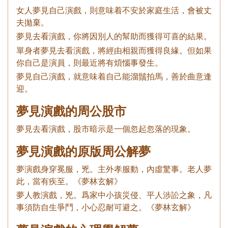
女人夢見自己演戲，則意味着不安於家庭生活，會被丈
夫拋棄。
夢見去看演戲，你將因別人的幫助而獲得可喜的結果。
單身者夢見去看演戲，將經由相親而獲得良緣。但如果
你自己是演員，則最近將有煩惱事發生。
夢見自己演戲，就意味着自己能溜鬚拍馬，善於曲意逢
迎。
夢見演戲的周公股市
夢見去看演戲，股市暗示是一個忽起忽落的現象。
夢見演戲的原版周公解夢
夢演戲身穿冕服，兇。主外孝服動，內虛驚事。老人夢
此，當有疾至。《夢林玄解》
夢人教演戲，兇。爲家中小孩災侵、平人涉訟之象，凡
事須防自生爭鬥，小心忍耐可避之。《夢林玄解》