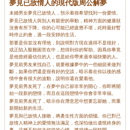
夢見已故情人的現代版周公解夢
未婚男女夢見已故情人，預示着很希望找到一份愛情。
夢見已故情人與別人有親密的舉動，精神方面的健康狀
況會有所下降。你的心可能已經疲憊不堪，此時最好暫
時停止約會，過一段安靜的生活。
那要是你並沒有理他，則說明對方現在過得不是很好，
或正陷入艱難困苦在中，想得到你的幫助。因爲你畢竟
是他曾經最信任的人，也是給你帶來過幸福快樂的人。
夢見前男友來找自己，就要根據夢中的一些細節來做判
斷，如果你們還是很有好的交談，暗示着在你以後的感
情中會有很大的波動，說明你還在愛着他。
夢見前男友死了，在夢中自己卻非常的開心，你即將開
始一段新的戀情，而且在這段戀情中你會非常幸福。
夢見前男友死了，暗示你在潛意思中想要忘卻她，而重
新開始新的生活。
夢見與已故情人接吻，將產生性方面的煩惱。你已對已
故情人精神上的愛情無法滿足，也深怕做出遺恨終身的
事，這種不知何去何從的心情，將持續一段時間。