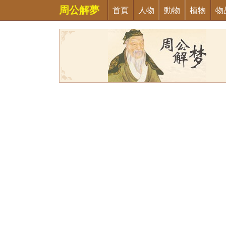
周公解夢
首頁
人物
動物
植物
物