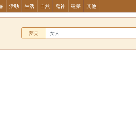
品
活動
生活
自然
鬼神
建築
其他
夢見