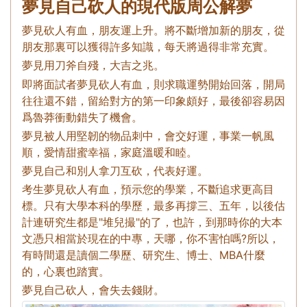
夢見自己砍人的現代版周公解夢
夢見砍人有血，朋友運上升。將不斷增加新的朋友，從
朋友那裏可以獲得許多知識，每天將過得非常充實。
夢見用刀斧自殘，大吉之兆。
即將面試者夢見砍人有血，則求職運勢開始回落，開局
往往還不錯，留給對方的第一印象頗好，最後卻容易因
爲魯莽衝動錯失了機會。
夢見被人用堅韌的物品刺中，會交好運，事業一帆風
順，愛情甜蜜幸福，家庭溫暖和睦。
夢見自己和別人拿刀互砍，代表好運。
考生夢見砍人有血，預示您的學業，不斷追求更高目
標。只有大學本科的學歷，最多再撐三、五年，以後估
計連研究生都是"堆兒撮"的了，也許，到那時你的大本
文憑只相當於現在的中專，天哪，你不害怕嗎?所以，
有時間還是讀個二學歷、研究生、博士、MBA什麼
的，心裏也踏實。
夢見自己砍人，會失去錢財。