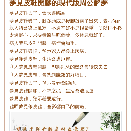
夢見皮鞋開膠的現代版周公解夢
夢見皮鞋丟了，會大難臨頭。
夢見皮鞋破了，腳踢頭或是後腳跟露了出來，表示你的
親人將會染上風寒，不過幸好不是很嚴重，所以也不必
太過擔心，只要看醫生吃個藥、多休息就好了。
病人夢見皮鞋開膠，病情會加重。
夢見皮鞋破掉，預示家人易染上疾病。
夢見穿舊皮鞋，生活會遭厄運。
商人夢見皮鞋開膠，即將到來的機會會很快失去。
商人夢見皮鞋，會找到賺錢的好項目。
夢見皮鞋丟了，預示災難會臨頭。
夢見皮鞋開膠，不祥之兆，生活會遭厄運。
夢見皮鞋，預示着要遠行。
鞋匠夢見修皮鞋，會影響自己的前途。